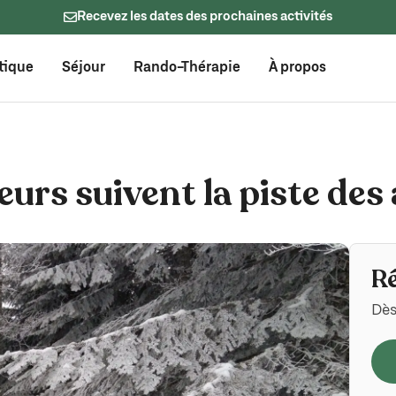
Recevez les dates des prochaines activités
tique
Séjour
Rando-Thérapie
À propos
urs suivent la piste de
R
Dès